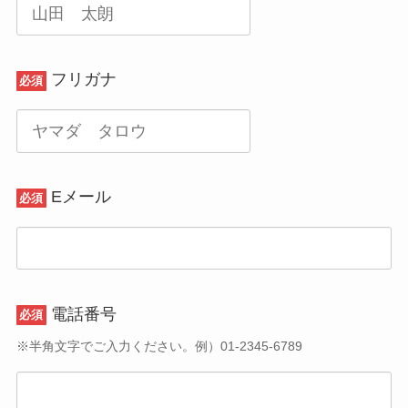
れ
れ
れ
て
て
て
い
い
い
フリガナ
る
る
る
必須
画
画
画
面
面
面
で
で
で
す。
す。
す。
Eメール
必須
電話番号
必須
※半角文字でご入力ください。例）01-2345-6789