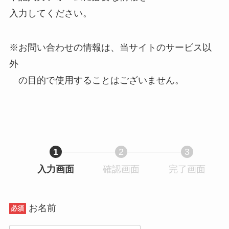
入力してください。
※お問い合わせの情報は、当サイトのサービス以
外
の目的で使用することはございません。
1
2
3
入力画面
現
確認画面
現
完了画面
現
在
在
在
表
表
表
お名前
示
示
示
必須
さ
さ
さ